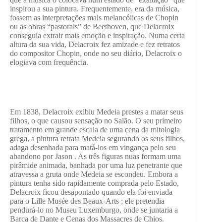
inspirou a sua pintura. Frequentemente, era da música,
fossem as interpretações mais melancólicas de Chopin
ou as obras “pastorais” de Beethoven, que Delacroix
conseguia extrair mais emoção e inspiração. Numa certa
altura da sua vida, Delacroix fez amizade e fez retratos
do compositor Chopin, onde no seu diário, Delacroix o
elogiava com frequência.
Em 1838, Delacroix exibiu Medeia prestes a matar seus
filhos, o que causou sensação no Salão. O seu primeiro
tratamento em grande escala de uma cena da mitologia
grega, a pintura retrata Medeia segurando os seus filhos,
adaga desenhada para matá-los em vingança pelo seu
abandono por Jason . As três figuras nuas formam uma
pirâmide animada, banhada por uma luz penetrante que
atravessa a gruta onde Medeia se escondeu. Embora a
pintura tenha sido rapidamente comprada pelo Estado,
Delacroix ficou desapontado quando ela foi enviada
para o Lille Musée des Beaux-Arts ; ele pretendia
pendurá-lo no Museu Luxemburgo, onde se juntaria a
Barca de Dante e Cenas dos Massacres de Chios.