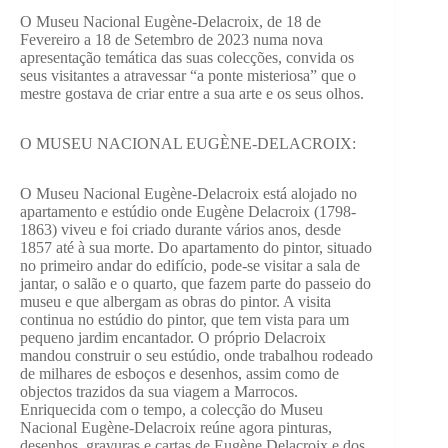
O Museu Nacional Eugène-Delacroix, de 18 de
Fevereiro a 18 de Setembro de 2023 numa nova
apresentação temática das suas colecções, convida os
seus visitantes a atravessar “a ponte misteriosa” que o
mestre gostava de criar entre a sua arte e os seus olhos.
O MUSEU NACIONAL EUGÈNE-DELACROIX:
O Museu Nacional Eugène-Delacroix está alojado no
apartamento e estúdio onde Eugène Delacroix (1798-
1863) viveu e foi criado durante vários anos, desde
1857 até à sua morte. Do apartamento do pintor, situado
no primeiro andar do edifício, pode-se visitar a sala de
jantar, o salão e o quarto, que fazem parte do passeio do
museu e que albergam as obras do pintor. A visita
continua no estúdio do pintor, que tem vista para um
pequeno jardim encantador. O próprio Delacroix
mandou construir o seu estúdio, onde trabalhou rodeado
de milhares de esboços e desenhos, assim como de
objectos trazidos da sua viagem a Marrocos.
Enriquecida com o tempo, a colecção do Museu
Nacional Eugène-Delacroix reúne agora pinturas,
desenhos, gravuras e cartas de Eugène Delacroix e dos