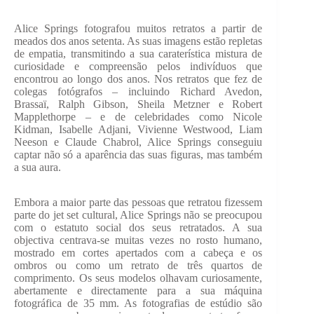
​Alice Springs fotografou muitos retratos a partir de
meados dos anos setenta. As suas imagens estão repletas
de empatia, transmitindo a sua caraterística mistura de
curiosidade e compreensão pelos indivíduos que
encontrou ao longo dos anos. Nos retratos que fez de
colegas fotógrafos – incluindo Richard Avedon,
Brassaï, Ralph Gibson, Sheila Metzner e Robert
Mapplethorpe – e de celebridades como Nicole
Kidman, Isabelle Adjani, Vivienne Westwood, Liam
Neeson e Claude Chabrol, Alice Springs conseguiu
captar não só a aparência das suas figuras, mas também
a sua aura.
Embora a maior parte das pessoas que retratou fizessem
parte do jet set cultural, Alice Springs não se preocupou
com o estatuto social dos seus retratados. A sua
objectiva centrava-se muitas vezes no rosto humano,
mostrado em cortes apertados com a cabeça e os
ombros ou como um retrato de três quartos de
comprimento. Os seus modelos olhavam curiosamente,
abertamente e directamente para a sua máquina
fotográfica de 35 mm. As fotografias de estúdio são