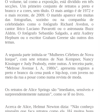
​O volume, tal como a exposição, está dividido em três
secções. Um primeiro conjunto de retratos a preto e
branco e a cores, sem título. O mais antigo é de 1972 e
o mais recente, de 2009. O marido aparece em muitas
das fotografias, sozinho ou na companhia de
celebridades como o fotógrafo Richard Avedon, o
cantor lírico Luciano Pavarotti ou o astronauta Buzz
Aldrin. O fotógrafo Sebastião Salgado, a atriz Audrey
Hepburn ou o escritor Graham Greene são outros dos
temas.
​A segunda parte intitula-se “Mulheres Célebres de Nova
Iorque”, com sete retratos de Nan Kempner, Nancy
Kissinger e Judy Peabody, entre outras. A terceira parte,
“Melrose Avenue L A, 1980s”, apresenta registos a
preto e branco da cena punk e hip-hop, com jovens no
meio da rua a posar como numa revista de moda.
​Os retratos de Alice Springs são “imediatos, sensíveis e
surpreendentemente naturais”, como se lê no livro.
​Acerca de Alice, Helmut Newton dizia: “Não conheço
ninguém que faça retratos como ela. Há muitos bons