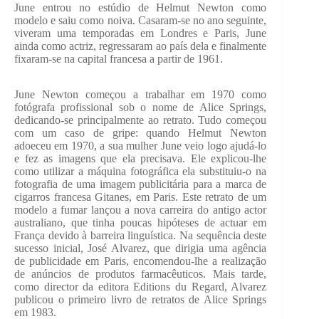
​June entrou no estúdio de Helmut Newton como
modelo e saiu como noiva. Casaram-se no ano seguinte,
viveram uma temporadas em Londres e Paris, June
ainda como actriz, regressaram ao país dela e finalmente
fixaram-se na capital francesa a partir de 1961.
​June Newton começou a trabalhar em 1970 como
fotógrafa profissional sob o nome de Alice Springs,
dedicando-se principalmente ao retrato. Tudo começou
com um caso de gripe: quando Helmut Newton
adoeceu em 1970, a sua mulher June veio logo ajudá-lo
e fez as imagens que ela precisava. Ele explicou-lhe
como utilizar a máquina fotográfica ela substituiu-o na
fotografia de uma imagem publicitária para a marca de
cigarros francesa Gitanes, em Paris. Este retrato de um
modelo a fumar lançou a nova carreira do antigo actor
australiano, que tinha poucas hipóteses de actuar em
França devido à barreira linguística. Na sequência deste
sucesso inicial, José Alvarez, que dirigia uma agência
de publicidade em Paris, encomendou-lhe a realização
de anúncios de produtos farmacêuticos. Mais tarde,
como director da editora Editions du Regard, Alvarez
publicou o primeiro livro de retratos de Alice Springs
em 1983.