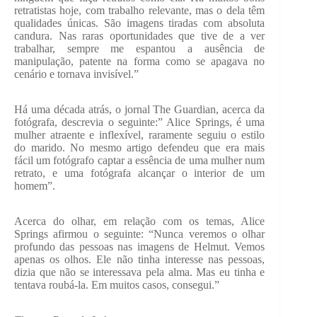
retratistas hoje, com trabalho relevante, mas o dela têm
qualidades únicas. São imagens tiradas com absoluta
candura. Nas raras oportunidades que tive de a ver
trabalhar, sempre me espantou a ausência de
manipulação, patente na forma como se apagava no
cenário e tornava invisível.”
​Há uma década atrás, o jornal The Guardian, acerca da
fotógrafa, descrevia o seguinte:” Alice Springs, é uma
mulher atraente e inflexível, raramente seguiu o estilo
do marido. No mesmo artigo defendeu que era mais
fácil um fotógrafo captar a essência de uma mulher num
retrato, e uma fotógrafa alcançar o interior de um
homem”.
​Acerca do olhar, em relação com os temas, Alice
Springs afirmou o seguinte: “Nunca veremos o olhar
profundo das pessoas nas imagens de Helmut. Vemos
apenas os olhos. Ele não tinha interesse nas pessoas,
dizia que não se interessava pela alma. Mas eu tinha e
tentava roubá-la. Em muitos casos, consegui.”