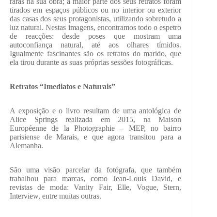
raras na sua obra; a maior parte dos seus retratos foram
tirados em espaços públicos ou no interior ou exterior
das casas dos seus protagonistas, utilizando sobretudo a
luz natural. Nestas imagens, encontramos todo o espetro
de reacções: desde poses que mostram uma
autoconfiança natural, até aos olhares tímidos.
Igualmente fascinantes são os retratos do marido, que
ela tirou durante as suas próprias sessões fotográficas.
Retratos “Imediatos e Naturais”
A exposição e o livro resultam de uma antológica de
Alice Springs realizada em 2015, na Maison
Européenne de la Photographie – MEP, no bairro
parisiense de Marais, e que agora transitou para a
Alemanha.
São uma visão parcelar da fotógrafa, que também
trabalhou para marcas, como Jean-Louis David, e
revistas de moda: Vanity Fair, Elle, Vogue, Stern,
Interview, entre muitas outras.