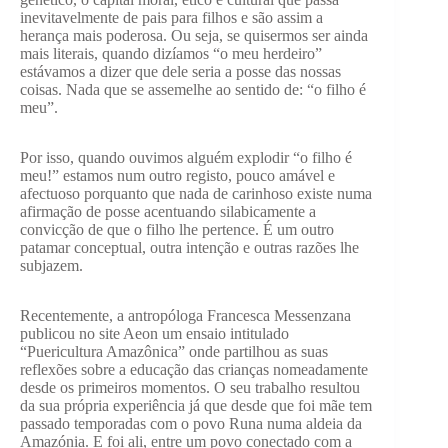
inevitavelmente de pais para filhos e são assim a
herança mais poderosa. Ou seja, se quisermos ser ainda
mais literais, quando dizíamos “o meu herdeiro”
estávamos a dizer que dele seria a posse das nossas
coisas. Nada que se assemelhe ao sentido de: “o filho é
meu”.
Por isso, quando ouvimos alguém explodir “o filho é
meu!” estamos num outro registo, pouco amável e
afectuoso porquanto que nada de carinhoso existe numa
afirmação de posse acentuando silabicamente a
convicção de que o filho lhe pertence. É um outro
patamar conceptual, outra intenção e outras razões lhe
subjazem.
Recentemente, a antropóloga Francesca Messenzana
publicou no site Aeon um ensaio intitulado
“Puericultura Amazônica” onde partilhou as suas
reflexões sobre a educação das crianças nomeadamente
desde os primeiros momentos. O seu trabalho resultou
da sua própria experiência já que desde que foi mãe tem
passado temporadas com o povo Runa numa aldeia da
Amazónia. E foi ali, entre um povo conectado com a