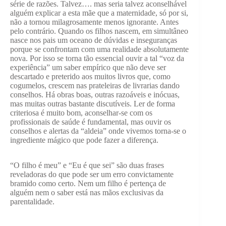
série de razões. Talvez…. mas seria talvez aconselhável
alguém explicar a esta mãe que a maternidade, só por si,
não a tornou milagrosamente menos ignorante. Antes
pelo contrário. Quando os filhos nascem, em simultâneo
nasce nos pais um oceano de dúvidas e inseguranças
porque se confrontam com uma realidade absolutamente
nova. Por isso se torna tão essencial ouvir a tal “voz da
experiência” um saber empírico que não deve ser
descartado e preterido aos muitos livros que, como
cogumelos, crescem nas prateleiras de livrarias dando
conselhos. Há obras boas, outras razoáveis e inócuas,
mas muitas outras bastante discutíveis. Ler de forma
criteriosa é muito bom, aconselhar-se com os
profissionais de saúde é fundamental, mas ouvir os
conselhos e alertas da “aldeia” onde vivemos torna-se o
ingrediente mágico que pode fazer a diferença.
“O filho é meu” e “Eu é que sei” são duas frases
reveladoras do que pode ser um erro convictamente
bramido como certo. Nem um filho é pertença de
alguém nem o saber está nas mãos exclusivas da
parentalidade.