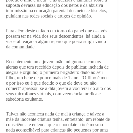
suposta devassa na educação dos netos e da abusiva
intromissão na educação parental dos netos e bisnetos,
pululam nas redes sociais e artigos de opinião.
Para além deste enfado em torno do papel que os avós
possam ter na vida dos seus descendentes, há ainda a
visceral reação a algum reparo que possa surgir vindo
da comunidade.
Recentemente uma jovem mãe indignou-se com os
alertas que terá recebido depois de publicar, inchada de
alegria e orgulho, o primeiro brigadeiro dado ao seu
filho, um bebé de pouco mais de 1 ano. “O filho é meu
e por isso eu é que decido o que ele deve ou não
comer!” apressou-se a dita jovem a vociferar do alto dos
seus microfones virtuais, com veemência jurídica e
sabedoria exultante.
Talvez não aconteça nada de mal à criança e talvez a
mãe da inocente criatura tenha, entretanto, um rebate de
consciência e entenda que o chocolate não é mesmo
nada aconselhável para crianças tão pequenas por uma