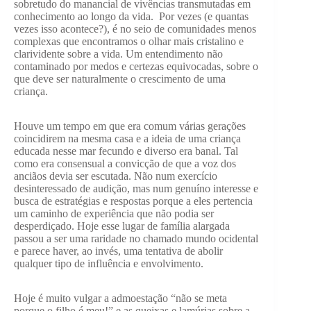
sobretudo do manancial de vivências transmutadas em
conhecimento ao longo da vida. Por vezes (e quantas
vezes isso acontece?), é no seio de comunidades menos
complexas que encontramos o olhar mais cristalino e
clarividente sobre a vida. Um entendimento não
contaminado por medos e certezas equivocadas, sobre o
que deve ser naturalmente o crescimento de uma
criança.
Houve um tempo em que era comum várias gerações
coincidirem na mesma casa e a ideia de uma criança
educada nesse mar fecundo e diverso era banal. Tal
como era consensual a convicção de que a voz dos
anciãos devia ser escutada. Não num exercício
desinteressado de audição, mas num genuíno interesse e
busca de estratégias e respostas porque a eles pertencia
um caminho de experiência que não podia ser
desperdiçado. Hoje esse lugar de família alargada
passou a ser uma raridade no chamado mundo ocidental
e parece haver, ao invés, uma tentativa de abolir
qualquer tipo de influência e envolvimento.
Hoje é muito vulgar a admoestação “não se meta
porque o filho é meu!” e as queixas e lamúrias sobre a