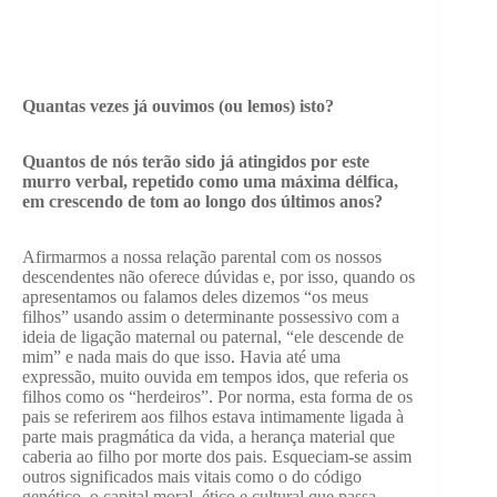
Quantas vezes já ouvimos (ou lemos) isto?
Quantos de nós terão sido já atingidos por este
murro verbal, repetido como uma máxima délfica,
em crescendo de tom ao longo dos últimos anos?
Afirmarmos a nossa relação parental com os nossos
descendentes não oferece dúvidas e, por isso, quando os
apresentamos ou falamos deles dizemos “os meus
filhos” usando assim o determinante possessivo com a
ideia de ligação maternal ou paternal, “ele descende de
mim” e nada mais do que isso. Havia até uma
expressão, muito ouvida em tempos idos, que referia os
filhos como os “herdeiros”. Por norma, esta forma de os
pais se referirem aos filhos estava intimamente ligada à
parte mais pragmática da vida, a herança material que
caberia ao filho por morte dos pais. Esqueciam-se assim
outros significados mais vitais como o do código
genético, o capital moral, ético e cultural que passa