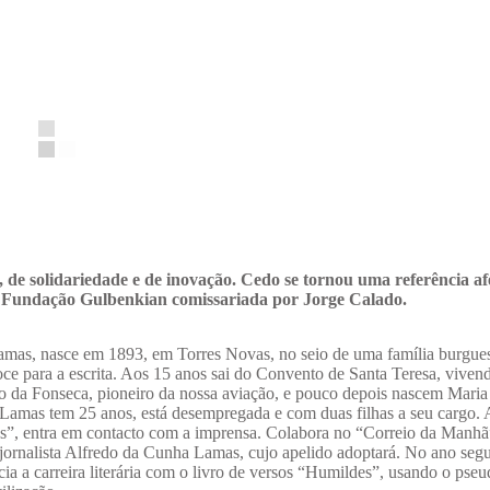
de solidariedade e de inovação. Cedo se tornou uma referência af
 Fundação Gulbenkian comissariada por Jorge Calado.
Lamas, nasce em 1893, em Torres Novas, no seio de uma família burgu
oce para a escrita. Aos 15 anos sai do Convento de Santa Teresa, viven
 da Fonseca, pioneiro da nossa aviação, e pouco depois nascem Maria
 Lamas tem 25 anos, está desempregada e com duas filhas a seu cargo. 
as”, entra em contacto com a imprensa. Colabora no “Correio da Manhã
ornalista Alfredo da Cunha Lamas, cujo apelido adoptará. No ano segu
cia a carreira literária com o livro de versos “Humildes”, usando o ps