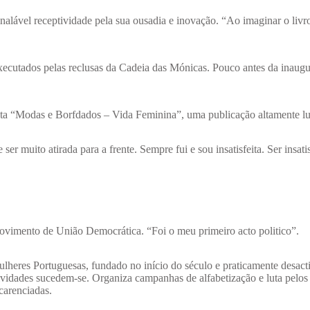
ável receptividade pela sua ousadia e inovação. “Ao imaginar o livro
executados pelas reclusas da Cadeia das Mónicas. Pouco antes da inaug
ista “Modas e Borfdados – Vida Feminina”, uma publicação altamente lu
 muito atirada para a frente. Sempre fui e sou insatisfeita. Ser insatis
Movimento de União Democrática. “Foi o meu primeiro acto politico”.
lheres Portuguesas, fundado no início do século e praticamente desact
vidades sucedem-se. Organiza campanhas de alfabetização e luta pelos 
 carenciadas.