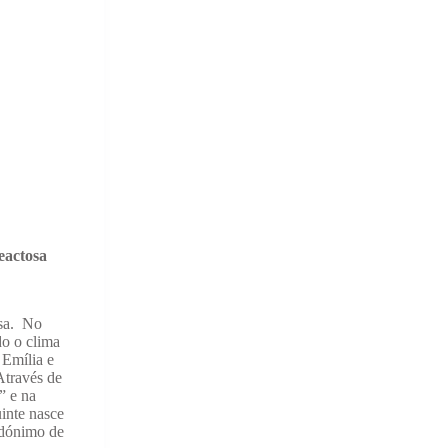
eactosa
esa. No
do o clima
 Emília e
Através de
” e na
inte nasce
eudónimo de