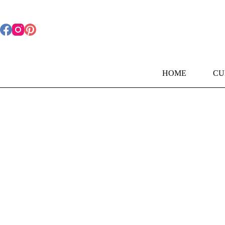
Pular
para
o
conteúdo
HOME
CU