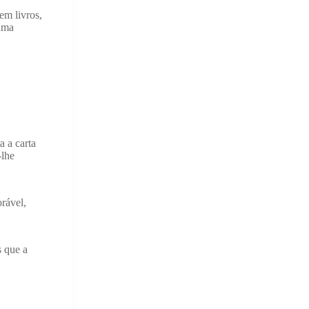
em livros,
uma
 a carta
-lhe
rável,
s que a