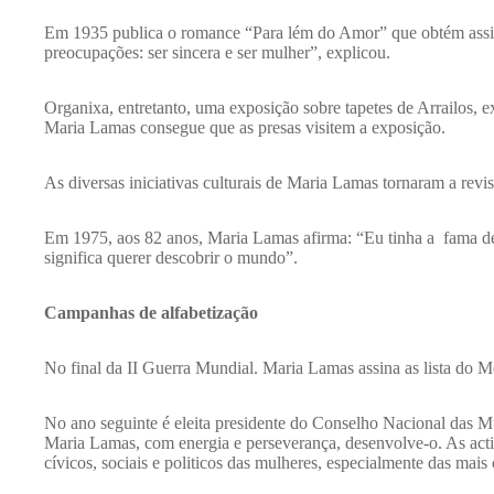
Em 1935 publica o romance “Para lém do Amor” que obtém assinal
preocupações: ser sincera e ser mulher”, explicou.
Organixa, entretanto, uma exposição sobre tapetes de Arrailos, 
Maria Lamas consegue que as presas visitem a exposição.
As diversas iniciativas culturais de Maria Lamas tornaram a rev
Em 1975, aos 82 anos, Maria Lamas afirma: “Eu tinha a fama de ser
significa querer descobrir o mundo”.
Campanhas de alfabetização
No final da II Guerra Mundial. Maria Lamas assina as lista do 
No ano seguinte é eleita presidente do Conselho Nacional das Mu
Maria Lamas, com energia e perseverança, desenvolve-o. As acti
cívicos, sociais e politicos das mulheres, especialmente das mais