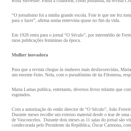
Rosa Silvrestre. Passa a colaborar, como jornalista, na revista Ci
“O jornalismo foi a minha grande escola. Foie le que me fez to
para o fazer”, afirma numa entrevista quase no fim da vida.
Em 1928 entra para o jornal “O Século”, por intermédio de Ferr
raras publicações femininas da época.
Mulher inovadora
Para que a revista chegue às muheres mais desfavorecidas, Mar
um enorme êxito. Nela, com o pseudónimo de tia Filomena, respon
Maria Lamas publica, entretanto, diversos livros infantis que co
esgotados.
Com a autorização do então director de “O Século”, João Ferreir
Durante meses recolhe um extenso material desde o tear de uma a
de Vasconcelos. Durante dois meses as 11 salas do jornal são vis
condecorada pelo Presidente da República, Óscar Carmona, com