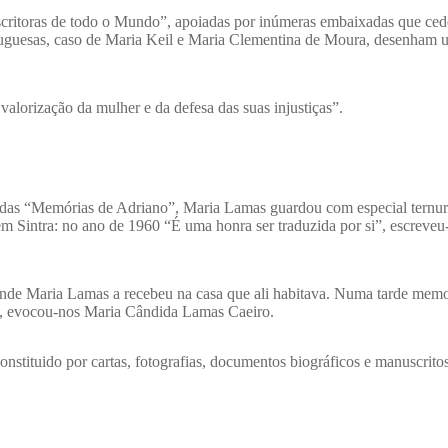
critoras de todo o Mundo”, apoiadas por inúmeras embaixadas que ced
uguesas, caso de Maria Keil e Maria Clementina de Moura, desenham 
valorização da mulher e da defesa das suas injustiças”.
 das “Memórias de Adriano”, Maria Lamas guardou com especial ternura
 em Sintra: no ano de 1960 “É uma honra ser traduzida por si”, escreveu
onde Maria Lamas a recebeu na casa que ali habitava. Numa tarde memo
,
evocou-nos Maria Cândida Lamas Caeiro.
nstituido por cartas, fotografias, documentos biográficos e manuscrito