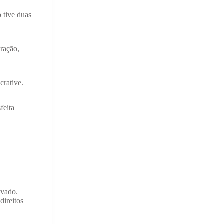
 tive duas
uração,
crative.
feita
ivado.
direitos