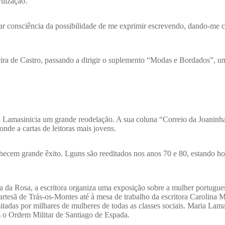
vilização.
mar consciência da possibilidade de me exprimir escrevendo, dando-me 
eira de Castro, passando a dirigir o suplemento “Modas e Bordados”, u
ia Lamasinicia um grande reodelação. A sua coluna “Correio da Joanin
de a cartas de leitoras mais jovens.
nhecem grande êxito. Lguns são reeditados nos anos 70 e 80, estando ho
a da Rosa, a escritora organiza uma exposição sobre a mulher portugue
rtesã de Trás-os-Montes até à mesa de trabalho da escritora Carolina M
itadas por milhares de mulheres de todas as classes sociais. Maria Lama
 o Ordem Militar de Santiago de Espada.