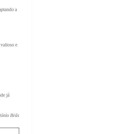
captando a
 valioso e
de já
tónio Brás