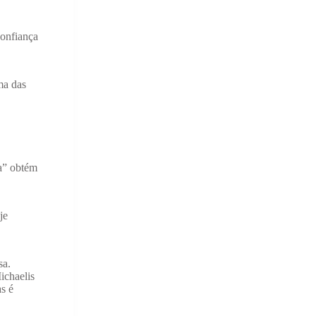
confiança
ma das
ha” obtém
je
sa.
ichaelis
s é