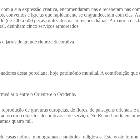
s com a sua expressão criativa, encomendaram-nas e receberam-nas co
os, conventos e igrejas que rapidamente se engrandeceram com elas. As
fé (de 200 a 600 peças) utilizados nas refeições diárias. A maioria das f
l, detinham cinco serviços armoreados.
 e jarras de grande riqueza decorativa.
nadores desta porcelana, hoje património mundial. A contribuição que
mediário entre o Oriente e o Ocidente.
 reprodução de gravuras europeias, de flores, de paisagens orientais e 
izadas como objectos decorativos e de serviço. No Reino Unido encom
amos quatro mil.
 de casas nobres, monogramas e símbolos religiosos. Este gosto tornou 