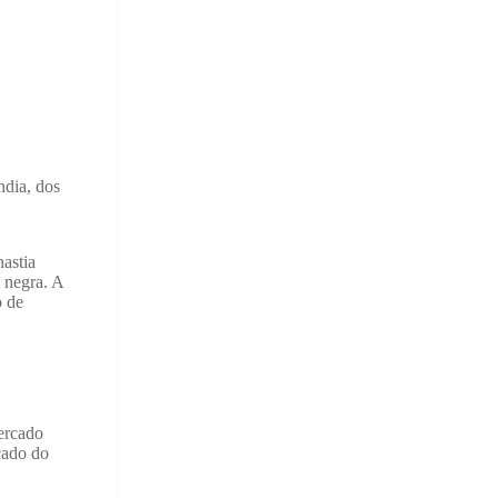
ndia, dos
astia
 negra. A
o de
mercado
cado do