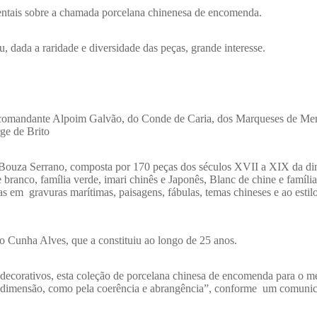
ntais sobre a chamada porcelana chinenesa de encomenda.
 dada a raridade e diversidade das peças, grande interesse.
o comandante Alpoim Galvão, do Conde de Caria, dos Marqueses de Me
ge de Brito
Bouza Serrano, composta por 170 peças dos séculos XVII a XIX da din
branco, família verde, imari chinês e Japonês, Blanc de chine e família
s em gravuras marítimas, paisagens, fábulas, temas chineses e ao estil
 Cunha Alves, que a constituiu ao longo de 25 anos.
s decorativos, esta coleção de porcelana chinesa de encomenda para o 
ela dimensão, como pela coerência e abrangência”, conforme um comuni