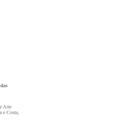
 das
e Arte
a e Costa,