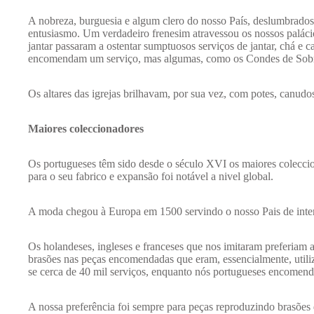
A nobreza, burguesia e algum clero do nosso País, deslumbrado
entusiasmo. Um verdadeiro frenesim atravessou os nossos paláci
jantar passaram a ostentar sumptuosos serviços de jantar, chá e ca
encomendam um serviço, mas algumas, como os Condes de Sobra
Os altares das igrejas brilhavam, por sua vez, com potes, canudos
Maiores coleccionadores
Os portugueses têm sido desde o século XVI os maiores coleccio
para o seu fabrico e expansão foi notável a nivel global.
A moda chegou à Europa em 1500 servindo o nosso Pais de inter
Os holandeses, ingleses e franceses que nos imitaram preferiam a
brasões nas peças encomendadas que eram, essencialmente, util
se cerca de 40 mil serviços, enquanto nós portugueses encomend
A nossa preferência foi sempre para peças reproduzindo brasões