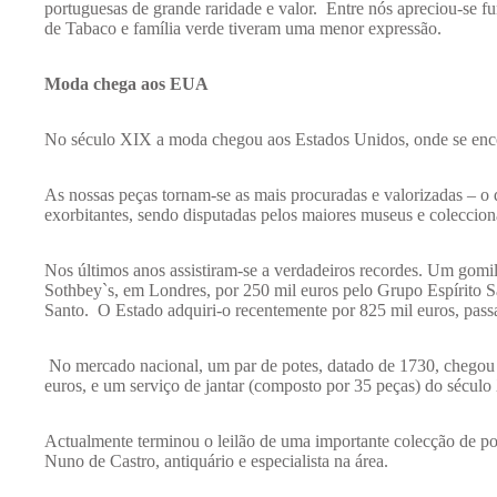
portuguesas de grande raridade e valor. Entre nós apreciou-se f
de Tabaco e família verde tiveram uma menor expressão.
Moda chega aos EUA
No século XIX a moda chegou aos Estados Unidos, onde se enco
As nossas peças tornam-se as mais procuradas e valorizadas – o
exorbitantes, sendo disputadas pelos maiores museus e coleccio
Nos últimos anos assistiram-se a verdadeiros recordes. Um gomil 
Sothbey`s, em Londres, por 250 mil euros pelo Grupo Espírito 
Santo. O Estado adquiri-o recentemente por 825 mil euros, pass
No mercado nacional, um par de potes, datado de 1730, chegou a
euros, e um serviço de jantar (composto por 35 peças) do sécul
Actualmente terminou o leilão de uma importante colecção de po
Nuno de Castro, antiquário e especialista na área.