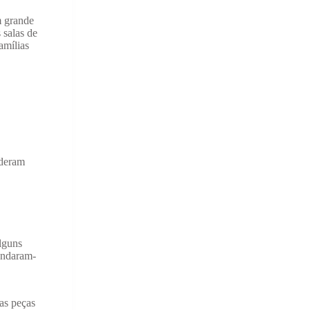
m grande
 salas de
amílias
 deram
alguns
endaram-
as peças