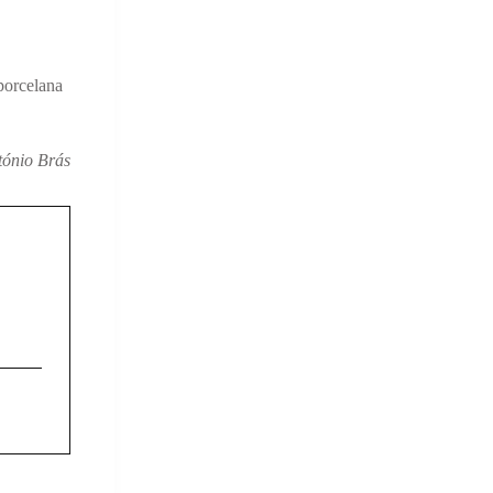
porcelana
tónio Brás