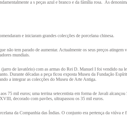
undamentalmente a s peças azul e branco e da fámília rosa. As denonim
mendaram e iniciaram grandes colecções de porcelana chinesa.
 que não tem parado de aumentar. Actualmente os seus preços atingem 
nadores mundiais.
(jarro de lavatório) com as armas do Rei D. Manuel I foi vendido na le
Santo. Durante décadas a peça ficou exposta Museu da Fundação Espíri
ando a integrar as colecções do Museu de Arte Antiga.
os 75 mil euros; uma terrina setecentista em forma de Javali alcançou 
o XVIII, decorado com pavões, ultrapassou os 35 mil euros.
rcelana da Companhia das Índias. O conjunto era pertença da viúva e f