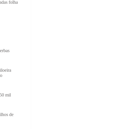
adas folha
verbas
iloeira
to
50 mil
ilhos de