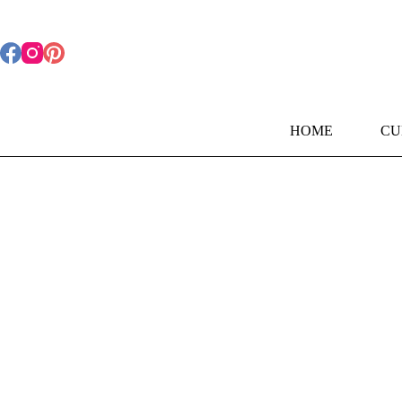
Pular
para
o
conteúdo
HOME
CU