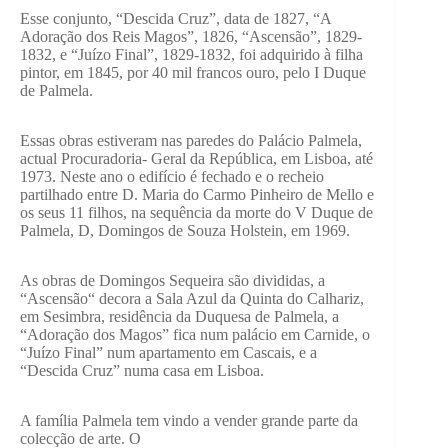
Esse conjunto, “Descida Cruz”, data de 1827, “A
Adoração dos Reis Magos”, 1826, “Ascensão”, 1829-
1832, e “Juízo Final”, 1829-1832, foi adquirido à filha
pintor, em 1845, por 40 mil francos ouro, pelo I Duque
de Palmela.
Essas obras estiveram nas paredes do Palácio Palmela,
actual Procuradoria- Geral da República, em Lisboa, até
1973. Neste ano o edifício é fechado e o recheio
partilhado entre D. Maria do Carmo Pinheiro de Mello e
os seus 11 filhos, na sequência da morte do V Duque de
Palmela, D, Domingos de Souza Holstein, em 1969.
As obras de Domingos Sequeira são divididas, a
“Ascensão“ decora a Sala Azul da Quinta do Calhariz,
em Sesimbra, residência da Duquesa de Palmela, a
“Adoração dos Magos” fica num palácio em Carnide, o
“Juízo Final” num apartamento em Cascais, e a
“Descida Cruz” numa casa em Lisboa.
A família Palmela tem vindo a vender grande parte da
colecção de arte. O