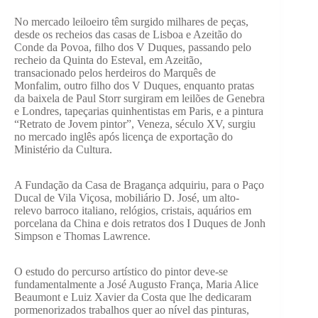
No mercado leiloeiro têm surgido milhares de peças,
desde os recheios das casas de Lisboa e Azeitão do
Conde da Povoa, filho dos V Duques, passando pelo
recheio da Quinta do Esteval, em Azeitão,
transacionado pelos herdeiros do Marquês de
Monfalim, outro filho dos V Duques, enquanto pratas
da baixela de Paul Storr surgiram em leilões de Genebra
e Londres, tapeçarias quinhentistas em Paris, e a pintura
“Retrato de Jovem pintor”, Veneza, século XV, surgiu
no mercado inglês após licença de exportação do
Ministério da Cultura.
A Fundação da Casa de Bragança adquiriu, para o Paço
Ducal de Vila Viçosa, mobiliário D. José, um alto-
relevo barroco italiano, relógios, cristais, aquários em
porcelana da China e dois retratos dos I Duques de Jonh
Simpson e Thomas Lawrence.
O estudo do percurso artístico do pintor deve-se
fundamentalmente a José Augusto França, Maria Alice
Beaumont e Luiz Xavier da Costa que lhe dedicaram
pormenorizados trabalhos quer ao nível das pinturas,