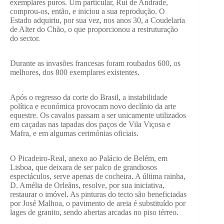
exemplares puros. Um particular, Rui de Andrade,
comprou-os, então, e iniciou a sua reprodução. O
Estado adquiriu, por sua vez, nos anos 30, a Coudelaria
de Alter do Chão, o que proporcionou a restruturação
do sector.
Durante as invasões francesas foram roubados 600, os
melhores, dos 800 exemplares existentes.
Após o regresso da corte do Brasil, a instabilidade
política e económica provocam novo declínio da arte
equestre. Os cavalos passam a ser unicamente utilizados
em caçadas nas tapadas dos paços de Vila Viçosa e
Mafra, e em algumas cerimónias oficiais.
O Picadeiro-Real, anexo ao Palácio de Belém, em
Lisboa, que deixara de ser palco de grandiosos
espectáculos, serve apenas de cocheira. A última rainha,
D. Amélia de Orleãns, resolve, por sua iniciativa,
restaurar o imóvel. As pinturas do tecto são beneficiadas
por José Malhoa, o pavimento de areia é substituído por
lages de granito, sendo abertas arcadas no piso térreo.