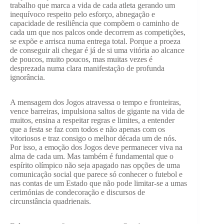
trabalho que marca a vida de cada atleta gerando um
inequívoco respeito pelo esforço, abnegação e
capacidade de resiliência que compõem o caminho de
cada um que nos palcos onde decorrem as competições,
se expõe e arrisca numa entrega total. Porque a proeza
de conseguir ali chegar é já de si uma vitória ao alcance
de poucos, muito poucos, mas muitas vezes é
desprezada numa clara manifestação de profunda
ignorância.
A mensagem dos Jogos atravessa o tempo e fronteiras,
vence barreiras, impulsiona saltos de gigante na vida de
muitos, ensina a respeitar regras e limites, a entender
que a festa se faz com todos e não apenas com os
vitoriosos e traz consigo o melhor década um de nós.
Por isso, a emoção dos Jogos deve permanecer viva na
alma de cada um. Mas também é fundamental que o
espírito olímpico não seja apagado nas opções de uma
comunicação social que parece só conhecer o futebol e
nas contas de um Estado que não pode limitar-se a umas
cerimónias de condecoração e discursos de
circunstância quadrienais.