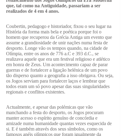
renascimento dos Jogos Olímpicos da Era Moderna
que, tal como na Antiguidade, passariam a ser
realizados de 4 em 4 anos.
Coubertin, pedagogo e historiador, fixou o seu lugar na
História da forma mais bela e poética porque foi o
homem que recuperou da Grécia Antiga um evento que
assume a grandiosidade de unir nações numa festa de
desporto. Longe vão os tempos quando, na cidade de
Olímpia, entre os anos de 776 a.C e 393 d.C., se
realizava aquele que era um festival religioso e atlético
em honra de Zeus. Um acontecimento capaz de parar
guerras e de fortalecer a ligação helénica de um povo
tão disperso quanto a geografia a isso obrigava. Ou seja,
os Jogos serviam para fortalecer laços e lembrar que
todos eram um só povo apesar das suas singularidades
regionais e conflitos existentes.
Actualmente, e apesar das polémicas que vão
manchando a festa do desporto, os Jogos procuram
manter acesso o espírito genuíno de concórdia e
amizade numa humanidade quantas vezes esquecida de
si. E é também através dos seus símbolos, como os
famosos anéis olímpicos que foram igualmente da