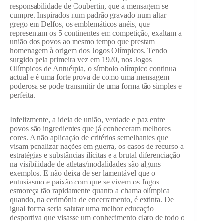
responsabilidade de Coubertin, que a mensagem se
cumpre. Inspirados num padrão gravado num altar
grego em Delfos, os emblemáticos anéis, que
representam os 5 continentes em competição, exaltam a
união dos povos ao mesmo tempo que prestam
homenagem à origem dos Jogos Olímpicos. Tendo
surgido pela primeira vez em 1920, nos Jogos
Olímpicos de Antuérpia, o símbolo olímpico continua
actual e é uma forte prova de como uma mensagem
poderosa se pode transmitir de uma forma tão simples e
perfeita.
Infelizmente, a ideia de união, verdade e paz entre
povos são ingredientes que já conheceram melhores
cores. A não aplicação de critérios semelhantes que
visam penalizar nações em guerra, os casos de recurso a
estratégias e substâncias ilícitas e a brutal diferenciação
na visibilidade de atletas/modalidades são alguns
exemplos. E não deixa de ser lamentável que o
entusiasmo e paixão com que se vivem os Jogos
esmoreça tão rapidamente quanto a chama olímpica
quando, na cerimónia de encerramento, é extinta. De
igual forma seria salutar uma melhor educação
desportiva que visasse um conhecimento claro de todo o