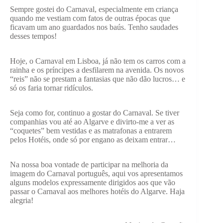
Sempre gostei do Carnaval, especialmente em criança
quando me vestiam com fatos de outras épocas que
ficavam um ano guardados nos baús. Tenho saudades
desses tempos!
Hoje, o Carnaval em Lisboa, já não tem os carros com a
rainha e os príncipes a desfilarem na avenida. Os novos
“reis” não se prestam a fantasias que não dão lucros… e
só os faria tornar ridículos.
Seja como for, continuo a gostar do Carnaval. Se tiver
companhias vou até ao Algarve e divirto-me a ver as
“coquetes” bem vestidas e as matrafonas a entrarem
pelos Hotéis, onde só por engano as deixam entrar…
Na nossa boa vontade de participar na melhoria da
imagem do Carnaval português, aqui vos apresentamos
alguns modelos expressamente dirigidos aos que vão
passar o Carnaval aos melhores hotéis do Algarve. Haja
alegria!