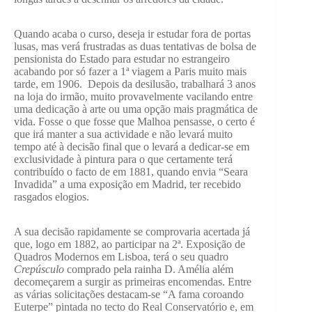
Quando acaba o curso, deseja ir estudar fora de portas
lusas, mas verá frustradas as duas tentativas de bolsa de
pensionista do Estado para estudar no estrangeiro
acabando por só fazer a 1ª viagem a Paris muito mais
tarde, em 1906. Depois da desilusão, trabalhará 3 anos
na loja do irmão, muito provavelmente vacilando entre
uma dedicação à arte ou uma opção mais pragmática de
vida. Fosse o que fosse que Malhoa pensasse, o certo é
que irá manter a sua actividade e não levará muito
tempo até à decisão final que o levará a dedicar-se em
exclusividade à pintura para o que certamente terá
contribuído o facto de em 1881, quando envia “Seara
Invadida” a uma exposição em Madrid, ter recebido
rasgados elogios.
A sua decisão rapidamente se comprovaria acertada já
que, logo em 1882, ao participar na 2ª. Exposição de
Quadros Modernos em Lisboa, terá o seu quadro
Crepúsculo
comprado pela rainha D. Amélia além
decomeçarem a surgir as primeiras encomendas. Entre
as várias solicitações destacam-se “A fama coroando
Euterpe” pintada no tecto do Real Conservatório e, em