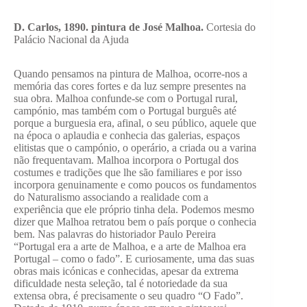
D. Carlos, 1890. pintura de José Malhoa.
Cortesia do
Palácio Nacional da Ajuda
Quando pensamos na pintura de Malhoa, ocorre-nos a
memória das cores fortes e da luz sempre presentes na
sua obra. Malhoa confunde-se com o Portugal rural,
campónio, mas também com o Portugal burguês até
porque a burguesia era, afinal, o seu público, aquele que
na época o aplaudia e conhecia das galerias, espaços
elitistas que o campónio, o operário, a criada ou a varina
não frequentavam. Malhoa incorpora o Portugal dos
costumes e tradições que lhe são familiares e por isso
incorpora genuinamente e como poucos os fundamentos
do Naturalismo associando a realidade com a
experiência que ele próprio tinha dela. Podemos mesmo
dizer que Malhoa retratou bem o país porque o conhecia
bem. Nas palavras do historiador Paulo Pereira
“Portugal era a arte de Malhoa, e a arte de Malhoa era
Portugal – como o fado”. E curiosamente, uma das suas
obras mais icónicas e conhecidas, apesar da extrema
dificuldade nesta seleção, tal é notoriedade da sua
extensa obra, é precisamente o seu quadro “O Fado”.