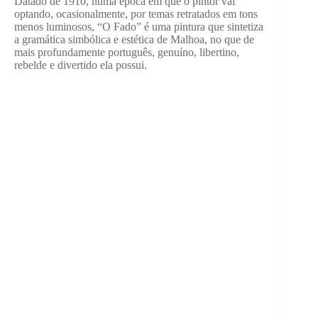
Datado de 1910, numa época em que o pintor vai
optando, ocasionalmente, por temas retratados em tons
menos luminosos, “O Fado” é uma pintura que sintetiza
a gramática simbólica e estética de Malhoa, no que de
mais profundamente português, genuíno, libertino,
rebelde e divertido ela possui.