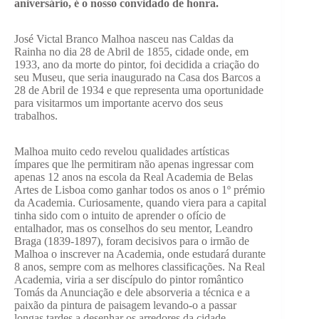
aniversário, é o nosso convidado de honra.
José Victal Branco Malhoa nasceu nas Caldas da
Rainha no dia 28 de Abril de 1855, cidade onde, em
1933, ano da morte do pintor, foi decidida a criação do
seu Museu, que seria inaugurado na Casa dos Barcos a
28 de Abril de 1934 e que representa uma oportunidade
para visitarmos um importante acervo dos seus
trabalhos.
Malhoa muito cedo revelou qualidades artísticas
ímpares que lhe permitiram não apenas ingressar com
apenas 12 anos na escola da Real Academia de Belas
Artes de Lisboa como ganhar todos os anos o 1º prémio
da Academia. Curiosamente, quando viera para a capital
tinha sido com o intuito de aprender o ofício de
entalhador, mas os conselhos do seu mentor, Leandro
Braga (1839-1897), foram decisivos para o irmão de
Malhoa o inscrever na Academia, onde estudará durante
8 anos, sempre com as melhores classificações. Na Real
Academia, viria a ser discípulo do pintor romântico
Tomás da Anunciação e dele absorveria a técnica e a
paixão da pintura de paisagem levando-o a passar
longas tardes a desenhar os arredores da cidade.