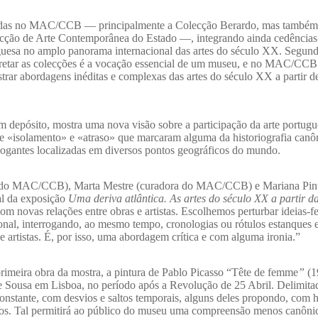
seridas no MAC/CCB — principalmente a Colecção Berardo, mas também
lecção de Arte Contemporânea do Estado —, integrando ainda cedências
uguesa no amplo panorama internacional das artes do século XX. Segun
erpretar as colecções é a vocação essencial de um museu, e no MAC/CCB
trar abordagens inéditas e complexas das artes do século XX a partir d
em depósito, mostra uma nova visão sobre a participação da arte portugu
s de «isolamento» e «atraso» que marcaram alguma da historiografia canô
ogantes localizadas em diversos pontos geográficos do mundo.
stica do MAC/CCB), Marta Mestre (curadora do MAC/CCB) e Mariana Pin
al da exposição
Uma deriva atlântica. As artes do século XX a partir d
m novas relações entre obras e artistas. Escolhemos perturbar ideias-fe
cional, interrogando, ao mesmo tempo, cronologias ou rótulos estanques 
 e artistas. É, por isso, uma abordagem crítica e com alguma ironia.”
imeira obra da mostra, a pintura de Pablo Picasso “Tête de femme
”
(1
e Sousa em Lisboa, no período após a Revolução de 25 Abril. Delimita
constante, com desvios e saltos temporais, alguns deles propondo, com
ticos. Tal permitirá ao público do museu uma compreensão menos canôni