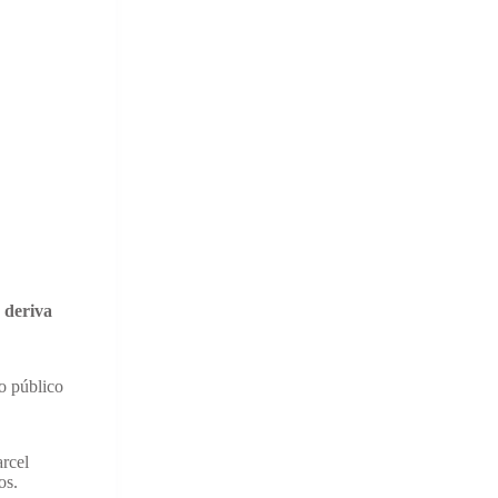
 deriva
o público
arcel
os.