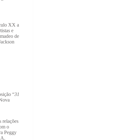
éculo XX a
istas e
Amadeo de
Jackson
sição “
31
 Nova
s relações
com o
ora Peggy
UA.