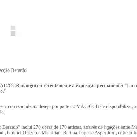
ecção Berardo
C/CCB inaugurou recentemente a exposição permanente: “Uma
do.”
rece corresponde ao desejo por parte do MAC/CCB de disponibilizar, a
do.
Berardo” inclui 270 obras de 170 artistas, através de ligações entre M
 Gabriel Orozco e Mondrian, Bertina Lopes e Asger Jorn, entre outr