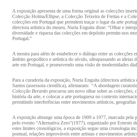
A exposição apresenta de uma forma original as colecções in
Colecção Holma/Ellipse, a Colecção Teixeira de Freitas e a Co
colecções em Portugal que permitem traçar o lugar da arte port
directora artística do museu, Nuria Enguita disse: “Olhar e int
diversidade e riqueza das colecções em depósito permite-nos mos
Portugal.”
A mostra para além de estabelecer o diálogo entre as colecções 
âmbito geopolítico e artística do século, ultrapassando as ideia
arte em Portugal, e promovendo uma visão de modernidades dial
Para a curadoria da exposição, Nuria Enguita (directora artí
Santos (assessora científica), afirmaram: “A abordagem curatori
Colecção Berardo
procurou um novo olhar sobre as colecções, co
história da arte, e colocar a arte portuguesa no contexto interna
permitindo interferências entre movimentos artísticos, geografias
A exposição abrange uma época de 1909 a 1977, marcada pela pr
pelo evento “Alternativa Zero”(1977), organizado por Ernesto d
estes limites cronológicos, a exposição segue uma cronologia in
pontual, relações improváveis entre artistas e movimentos artís