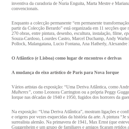
inventiva da curadoria de Nuria Enguita, Marta Mestre e Mariana 
convencionais.
Enquanto a colecção permanente “em permanente transformação”
partir da Colecção Berardo” está organizada em 11 secções que nã
270 obras, entre pintura, desenho, escultura, instalação, filme,
ep
Souza-Cardoso, Lourdes Castro, Marcel Duchamp, Andy Warhol, 
Pollock, Malangatana, Lucio Fontana, Ana Hatherly, Alexandre Es
O Atlântico (e Lisboa) como lugar de encontros e derivas
A mudança do eixo artístico de Paris para Nova Iorque
Vários artistas da exposição: “Uma Deriva Atlântica, como And
Mulheres”
, como Leonora Carrington ou a própria Peggy Gugge
Iorque nas décadas de 1940 e 1950, fugidos dos horrores da gue
Na exposição: “Uma Deriva Atlântica”, mostram ligações e confro
e origens por vezes esquecidas da história da arte. A pintura “Je
surrealista alemão. Na primavera de 1941, Max Ernst (que este
Guggenheim e um grupo de familiares e amigos ficaram retidos 