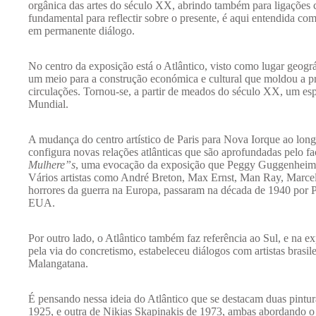
orgânica das artes do século XX, abrindo também para ligações 
fundamental para reflectir sobre o presente, é aqui entendida como
em permanente diálogo.
No centro da exposição está o Atlântico, visto como lugar geográ
um meio para a construção económica e cultural que moldou a pr
circulações. Tornou-se, a partir de meados do século XX, um esp
Mundial.
A mudança do centro artístico de Paris para Nova Iorque ao longo
configura novas relações atlânticas que são aprofundadas pelo fa
Mulhere”s
, uma evocação da exposição que Peggy Guggenheim,
Vários artistas como André Breton, Max Ernst, Man Ray, Marc
horrores da guerra na Europa, passaram na década de 1940 por Po
EUA.
Por outro lado, o Atlântico também faz referência ao Sul, e na 
pela via do concretismo, estabeleceu diálogos com artistas bra
Malangatana.
É pensando nessa ideia do Atlântico que se destacam duas pintur
1925, e outra de Nikias Skapinakis de 1973, ambas abordando o 