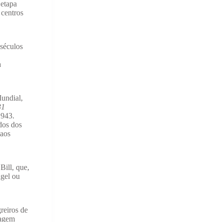
 etapa
 centros
 séculos
a
Mundial,
31
1943.
dos dos
 aos
Bill, que,
ngel ou
reiros de
dagem