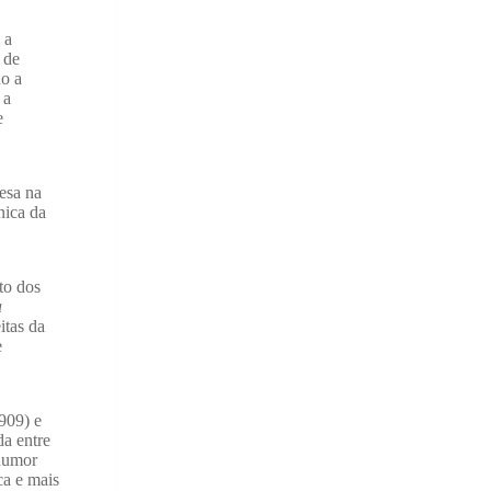
 a
 de
do a
 a
e
esa na
nica da
to dos
a
itas da
e
909) e
da entre
 humor
ca e mais