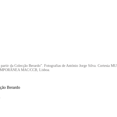
a partir da Colecção Berardo”. Fotografias de António Jorge Silva. Cortesia 
PORÂNEA MAC/CCB, Lisboa.
cção Berardo
e