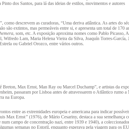
Pinto dos Santos, para lá das ideias de estilos, movimentos e autores
, como descrevem as curadoras, “Uma deriva atlântica. As artes do s
o são extintos, mas permeáveis entre si, e apresenta um total de 170 art
hemera
, som, etc. A exposição aproxima nomes como Pablo Picasso, 
Wifredo Lam, Maria Helena Vieira da Silva, Joaquín Torres-García, 
trela ou Gabriel Orozco, entre vários outros.
ré Breton, Max Ernst, Man Ray ou Marcel Duchamp”, e artistas da expo
nheim, passaram por Lisboa antes de atravessarem o Atlântico rumo a
rra na Europa.
ntos entre as extremidades europeia e americana para indicar possívei
 suis Max Ernst
”
(1976), de Mário Cesariny, destaca a sua semelhança 
ve num campo de concentração nazi, entre 1939 e 1940), a coleccionad
algumas semanas no Estoril, enquanto esperava pela viagem para os E