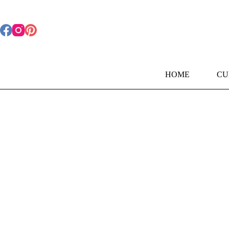
Pular
para
o
conteúdo
HOME
CU