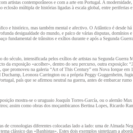
com artistas contemporâneos e com a arte em Portugal. A modernidade,
 eclosão múltipla de histórias ligadas à escala global, entre periferias e
fico e histórico, mas também mental e afectivo. O Atlântico é desde há
ofunda desigualdade do mundo, e palco de várias disputas, domínios e
aço fundamental de trânsitos e exílios durante e após a Segunda Guerr
 do século, intensificada pelos exílios de artistas na Segunda Guerra 
cto da exposição «acolher», dentro do seu percurso, outra exposição: “
 que promoveu na galeria “Art of This Century” em Nova Iorque em 
el Duchamp, Leonora Carrington ou a própria Peggy Guggenheim, fugi
rtugal, país que se afirmou neutral na guerra, antes de embarcar rumo
exposição mostra-se o uruguaio Joaquín Torres-García, ou o alemão Max 
sileiros; assim como obras dos moçambicanos Bertina Lopes, Ricardo Ra
as de cronologias diferentes colocadas lado a lado: uma de Almada Neg
tema clássico das «Banhistas». Estes dois exemplos sintetizam a abor