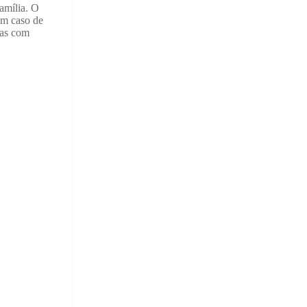
amília. O
 um caso de
ias com