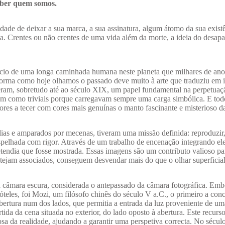
eber quem somos.
de de deixar a sua marca, a sua assinatura, algum átomo da sua exist
a. Crentes ou não crentes de uma vida além da morte, a ideia do desap
nício de uma longa caminhada humana neste planeta que milhares de ano
A forma como hoje olhamos o passado deve muito à arte que traduziu em
ceram, sobretudo até ao século XIX, um papel fundamental na perpetuaç
am como triviais porque carregavam sempre uma carga simbólica. E tod
res a tecer com cores mais genuínas o manto fascinante e misterioso da
mílias e amparados por mecenas, tiveram uma missão definida: reproduzi
 espelhada com rigor. Através de um trabalho de encenação integrando e
etendia que fosse mostrada. Essas imagens são um contributo valioso pa
stejam associados, conseguem desvendar mais do que o olhar superficia
à câmara escura, considerada o antepassado da câmara fotográfica. Emb
tóteles, foi Mozi, um filósofo chinês do século V a.C., o primeiro a con
rtura num dos lados, que permitia a entrada da luz proveniente de um
tida da cena situada no exterior, do lado oposto à abertura. Este recurso
rosa da realidade, ajudando a garantir uma perspetiva correcta. No sécul