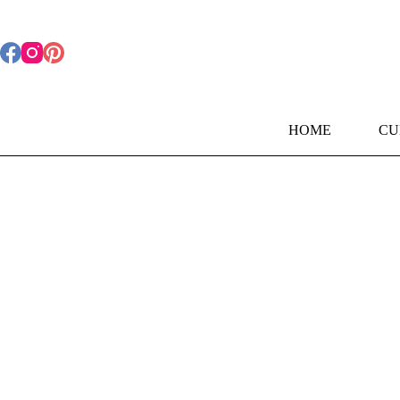
Pular
para
o
conteúdo
HOME
CU