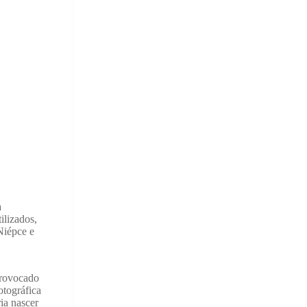
à
ilizados,
Niépce e
provocado
otográfica
ia nascer