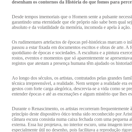
desenham os contornos da História do que fomos para perc
Desde tempos imemoriais que o Homem sente a pulsante necessida
garantindo uma eternidade que ele próprio não sabe bem qual sej
absoluto e da volatilidade da memória, incomoda e apela à ação.
Os rudimentares artefactos de épocas pré-históricas marcam o i
passou a estar fixada em documentos escritos e obras de arte. 
quotidiano de épocas e sociedades. A escultura e a pintura exer
rostos, eventos e momentos que só aparentemente se apresentav
registos que atestam a presença humana têm ajudado os historiado
Ao longo dos séculos, os artistas, contratados pelas grandes fa
técnica irrepreensível, a realidade. Nem sempre a realidade era
gestos com forte carga alegórica, descrevia-se a vida como se pr
entender épocas e até as encenações e algum mistério que lhes e
Durante o Renascimento, os artistas recorreram frequentemente 
princípio deste dispositivo ótico tenha sido reconhecido por Aris
câmara escura consistia numa caixa fechada com uma pequena abe
externa. Essa luz projetava, no interior escuro, uma imagem inver
especialmente útil no desenho, pois facilitava a reprodução rigo