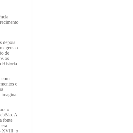
ência
arecimento
s depois
 imagens o
ão de
os os
 História.
r, com
lementos e
ra
l imagina.
ora o
cebê-lo. A
a fonte
 era
o XVIII, o