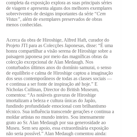
completa da exposição explora as suas principais séries
de viagem e apresenta alguns dos melhores exemplares
sobreviventes de designs importantes da série “
Cem
Vistas”
, além de exemplares preservados de obras
menos conhecidas.
Acerca
da obra de Hiroshige, Alfred Haft, curador do
Projeto JTI para as Colecções Japonesas, disse: “É uma
honra compartilhar a visão serena de Hiroshige sobre a
paisagem japonesa por meio das magníficas obras da
colecção excepcional de Alan Medaugh. Nos
conturbados últimos anos do domínio samurai, o senso
de equilíbrio e calma de Hiroshige captou a imaginação
dos seus contemporâneos de todas as classes sociais —
e continua a ser fonte de inspiração até hoje.” E
Nicholas Cullinan, Director do British Museum,
comentou: “As notáveis gravuras de Hiroshige
imortalizam a beleza e cultura únicas do Japão,
fundindo profundidade emocional com brilhantismo
técnico. Sua influência transcende gerações e continua a
moldar artistas no mundo inteiro. Sou imensamente
grato ao Sr. Alan Medaugh por sua generosidade ao
Museu. Sem seu apoio, essa extraordinária exposição
não seria possível.” Alan Medaugh comentou ainda: