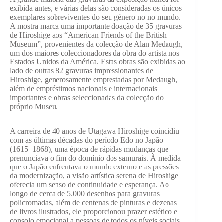
exibida antes, e várias delas são consideradas os únicos
exemplares sobreviventes do seu género no no mundo.
A mostra marca uma importante doação de 35 gravuras
de Hiroshige aos “American Friends of the British
Museum”, provenientes da colecção de Alan Medaugh,
um dos maiores coleccionadores da obra do artista nos
Estados Unidos da América. Estas obras são exibidas ao
lado de outras 82 gravuras impressionantes de
Hiroshige, generosamente emprestadas por Medaugh,
além de empréstimos nacionais e internacionais
importantes e obras seleccionadas da colecção do
próprio Museu.
A carreira de 40 anos de Utagawa Hiroshige coincidiu
com as últimas décadas do período Edo no Japão
(1615–1868), uma época de rápidas mudanças que
prenunciava o fim do domínio dos samurais. À medida
que o Japão enfrentava o mundo externo e as pressões
da modernização, a visão artística serena de Hiroshige
oferecia um senso de continuidade e esperança. Ao
longo de cerca de 5.000 desenhos para gravuras
policromadas, além de centenas de pinturas e dezenas
de livros ilustrados, ele proporcionou prazer estético e
consolo emocional a pessoas de todos os níveis sociais