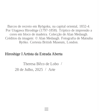
Barcos de recreio em Ryōgoku, na capital oriental, 1832-4.
Por Utagawa Hiroshige (1797-1858). Tríptico de impressão a
cores em bloco de madeira. Colecção de Alan Medaugh.
Créditos da imagem: © Alan Medaugh. Fotografia de Matsuba
Ryōko. Cortesia British Museum, London.
Hiroshige I Artista da Estrada Aberta
Theresa Bêco de Lobo
28 de Julho, 2025
Arte