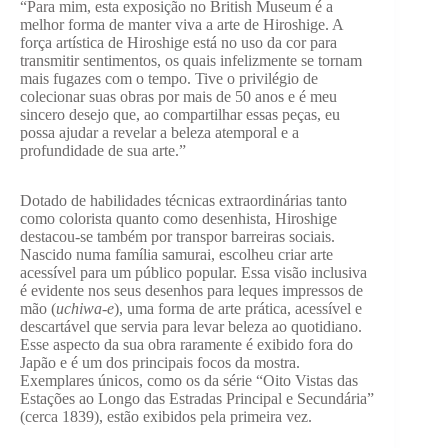
“Para mim, esta exposição no British Museum é a
melhor forma de manter viva a arte de Hiroshige. A
força artística de Hiroshige está no uso da cor para
transmitir sentimentos, os quais infelizmente se tornam
mais fugazes com o tempo. Tive o privilégio de
colecionar suas obras por mais de 50 anos e é meu
sincero desejo que, ao compartilhar essas peças, eu
possa ajudar a revelar a beleza atemporal e a
profundidade de sua arte.”
Dotado de habilidades técnicas extraordinárias tanto
como colorista quanto como desenhista, Hiroshige
destacou-se também por transpor barreiras sociais.
Nascido numa família samurai, escolheu criar arte
acessível para um público popular. Essa visão inclusiva
é evidente nos seus desenhos para leques impressos de
mão (
uchiwa-e
), uma forma de arte prática, acessível e
descartável que servia para levar beleza ao quotidiano.
Esse aspecto da sua obra raramente é exibido fora do
Japão e é um dos principais focos da mostra.
Exemplares únicos, como os da série “Oito Vistas das
Estações ao Longo das Estradas Principal e Secundária”
(cerca 1839), estão exibidos pela primeira vez.