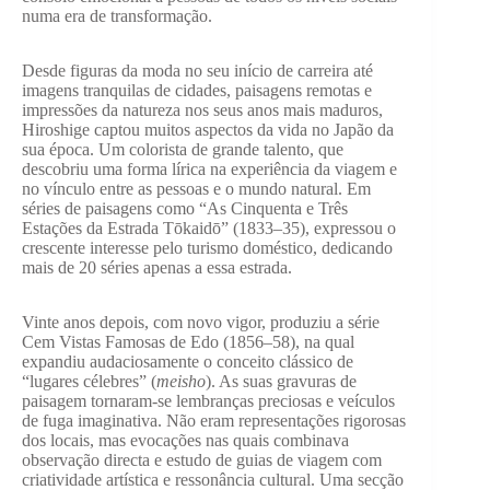
numa era de transformação.
Desde figuras da moda no seu início de carreira até
imagens tranquilas de cidades, paisagens remotas e
impressões da natureza nos seus anos mais maduros,
Hiroshige captou muitos aspectos da vida no Japão da
sua época. Um colorista de grande talento, que
descobriu uma forma lírica na experiência da viagem e
no vínculo entre as pessoas e o mundo natural. Em
séries de paisagens como “As Cinquenta e Três
Estações da Estrada Tōkaidō” (1833–35), expressou o
crescente interesse pelo turismo doméstico, dedicando
mais de 20 séries apenas a essa estrada.
Vinte anos depois, com novo vigor, produziu a série
Cem Vistas Famosas de Edo (1856–58), na qual
expandiu audaciosamente o conceito clássico de
“lugares célebres” (
meisho
). As suas gravuras de
paisagem tornaram-se lembranças preciosas e veículos
de fuga imaginativa. Não eram representações rigorosas
dos locais, mas evocações nas quais combinava
observação directa e estudo de guias de viagem com
criatividade artística e ressonância cultural. Uma secção