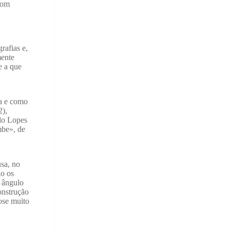
com
rafias e,
mente
e a que
ra e como
2),
do Lopes
mbe», de
usa, no
ão os
 ângulo
onstrução
ose muito