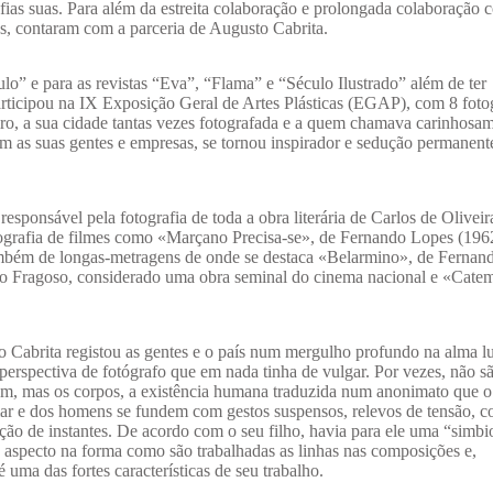
ias suas. Para além da estreita colaboração e prolongada colaboração 
s, contaram com a parceria de Augusto Cabrita.
lo” e para as revistas “Eva”, “Flama” e “Século Ilustrado” além de ter
ticipou na IX Exposição Geral de Artes Plásticas (EGAP), com 8 fotog
eiro, a sua cidade tantas vezes fotografada e a quem chamava carinhosa
 as suas gentes e empresas, se tornou inspirador e sedução permanent
esponsável pela fotografia de toda a obra literária de Carlos de Olivei
fotografia de filmes como «Marçano Precisa-se», de Fernando Lopes (196
bém de longas-metragens de onde se destaca «Belarmino», de Fernan
ino Fragoso, considerado uma obra seminal do cinema nacional e «Cate
to Cabrita registou as gentes e o país num mergulho profundo na alma l
erspectiva de fotógrafo que em nada tinha de vulgar. Por vezes, não s
gem, mas os corpos, a existência humana traduzida num anonimato que o
ar e dos homens se fundem com gestos suspensos, relevos de tensão, c
ção de instantes. De acordo com o seu filho, havia para ele uma “simbi
 aspecto na forma como são trabalhadas as linhas nas composições e,
 uma das fortes características de seu trabalho.