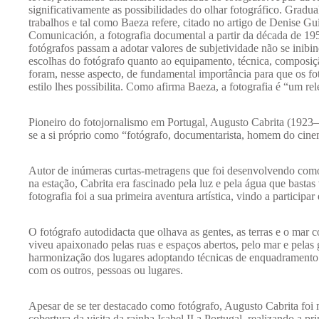
significativamente as possibilidades do olhar fotográfico. Gradu
trabalhos e tal como Baeza refere, citado no artigo de Denise Gu
Comunicación, a fotografia documental a partir da década de 19
fotógrafos passam a adotar valores de subjetividade não se inibi
escolhas do fotógrafo quanto ao equipamento, técnica, composiç
foram, nesse aspecto, de fundamental importância para que os fo
estilo lhes possibilita. Como afirma Baeza, a fotografia é “um re
Pioneiro do fotojornalismo em Portugal, Augusto Cabrita (1923–1
se a si próprio como “fotógrafo, documentarista, homem do cinem
Autor de inúmeras curtas-metragens que foi desenvolvendo como
na estação, Cabrita era fascinado pela luz e pela água que basta
fotografia foi a sua primeira aventura artística, vindo a participar
O fotógrafo autodidacta que olhava as gentes, as terras e o ma
viveu apaixonado pelas ruas e espaços abertos, pelo mar e pelas 
harmonização dos lugares adoptando técnicas de enquadramento ú
com os outros, pessoas ou lugares.
Apesar de se ter destacado como fotógrafo, Augusto Cabrita foi
cobertura da visita da rainha Isabel II a Portugal, realizando a pr