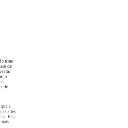
ndo uma
eio de
pertar
ém à
as
ar de
 que a
das artes
dos. Esta
 mais