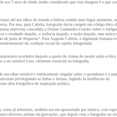
ele aos 5 anos de idade, tendo considerado que essa imagem é o que co
 trazer até aos olhos do mundo a beleza contida num fugaz momento, n
eza. Por isso, para Cabrita, fotografar devia cumprir um código ético d
 numa entrevista concedida a Denise Guimarães-Guedes sobre o fotógr
a o resultado daquilo, a essência daquilo, a razão daquilo, mas nunca t
o de junta de freguesia”. Para Augusto Cabrita, a dignidade humana e
pendentemente da condição social do sujeito fotografado.
namentos recebidos daquele a quem ele chama de mestre estão a ética 
a ser sensível à luz, elemento essencial na fotografia.
 um olhar sensível e esteticamente singular sobre o quotidiano e o pa
utivismo privilegiando as linhas e formas, fugindo às tendências do
ma obra fotográfica de inspiração poética.
ta, como já referimos, também era um apaixonado por música, com espe
ano diversos artistas em gravações, que depois viria a fotografar no se