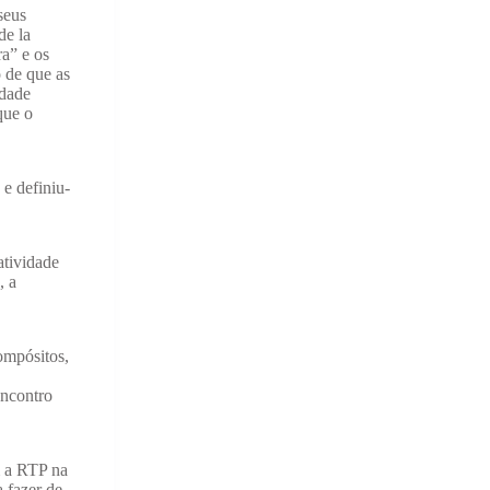
seus
de la
a” e os
o de que as
idade
que o
e definiu-
atividade
, a
ompósitos,
encontro
m a RTP na
a fazer de