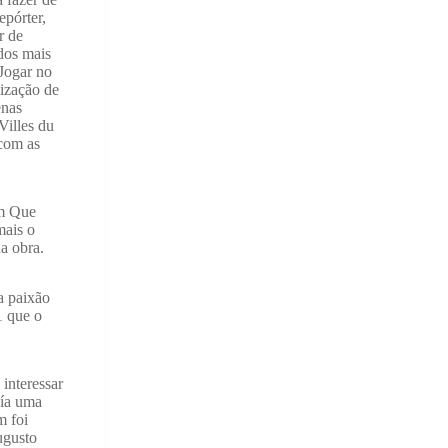
epórter,
r de
dos mais
Jogar no
lização de
enas
Villes du
com as
em Que
mais o
a obra.
a paixão
1 que o
interessar
uía uma
m foi
ugusto