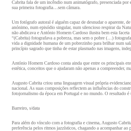
Cabrita fala de um incêndio num animatógrafo, presenciada por 
sua primeira fotografia…sem câmara.
Um fotógrafo autoral é alguém capaz de desnudar o aparente, de
anónimo, num episódio singular, num silencioso respirar da Natur
não abdicava e António Homem Cardoso ilustra bem esta faceta
“(Cabrita) fotografava a pobreza, mas sem o pobre (…) fotografav
vida a dignidade humana de um pobrezinho para brilhar num salã
princípio sagrado que tinha de estar plasmado nas imagens, inde
António Homem Cardoso conta ainda que entre os principais ensi
estética, conceitos que o ajudaram não apenas a compreender, mas 
Augusto Cabrita criou uma linguagem visual própria evidenciando
nacional. As suas composições reflectem as influências do constr
fotojornalismo da época em Portugal e no mundo. O resultado é u
Barreiro, s/data
Para além do vínculo com a fotografia e cinema, Augusto Cabri
preferência pelos ritmos jazzísticos, chagando a acompanhar ao pi