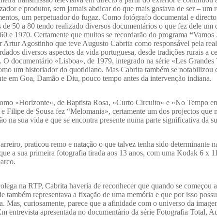
zador e produtor, sem jamais abdicar do que mais gostava de ser – um r
entos, um perpetuador do fugaz. Como fotógrafo documental e directo
s de 50 a 80 tendo realizado diversos documentários o que fez dele um 
 1960 e 1970. Certamente que muitos se recordarão do programa
“
Vamos 
r Artur Agostinho que teve Augusto Cabrita como responsável pela rea
rdados diversos aspectos da vida portuguesa, desde tradições rurais a c
. O documentário «Lisboa», de 1979, integrado na série «Les Grandes 
mo um historiador do quotidiano. Mas Cabrita também se notabilizou 
nte em Goa, Damão e Diu, pouco tempo antes da intervenção indiana.
 como «Horizonte», de Baptista Rosa, «Curto Circuito» e «No Tempo 
e Filipe de Sousa fez “Melomania», certamente um dos projectos que 
 na sua vida e que se encontra presente numa parte significativa da su
arreiro, praticou remo e natação o que talvez tenha sido determinante n
que a sua primeira fotografia tirada aos 13 anos, com uma Kodak 6 x 1
arco.
colega na RTP, Cabrita haveria de reconhecer que quando se começou a 
dade também representava a fixação de uma memória e que por isso poss
a. Mas, curiosamente, parece que a afinidade com o universo da image
 Em entrevista apresentada no documentário da série Fotografia Total, A