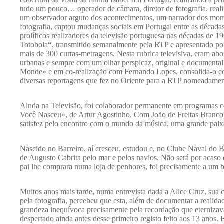
tudo um pouco… operador de câmara, diretor de fotografia, reali
um observador arguto dos acontecimentos, um narrador dos mom
fotografia, captou mudanças sociais em Portugal entre as década
prolíficos realizadores da televisão portuguesa nas décadas de
Totobola
“
, transmitido semanalmente pela RTP e apresentado po
mais de 300 curtas-metragens. Nesta rubrica televisiva, eram abo
urbanas e sempre com um olhar perspicaz, original e documental
Monde» e em co-realização com Fernando Lopes, consolida-o co
diversas reportagens que fez no Oriente para a RTP nomeadame
Ainda na Televisão, foi colaborador permanente em programas
Você Nasceu», de Artur Agostinho. Com João de Freitas Branco 
satisfez pelo encontro com o mundo da música, uma grande paixão
Nascido no Barreiro, aí cresceu, estudou e, no Clube Naval do B
de Augusto Cabrita pelo mar e pelos navios. Não será por acaso 
pai lhe comprara numa loja de penhores, foi precisamente a um b
Muitos anos mais tarde, numa entrevista dada a Alice Cruz, sua 
pela fotografia, percebeu que esta, além de documentar a reali
grandeza inequívoca precisamente pela recordação que eternizav
despertado ainda antes desse primeiro registo feito aos 13 anos.