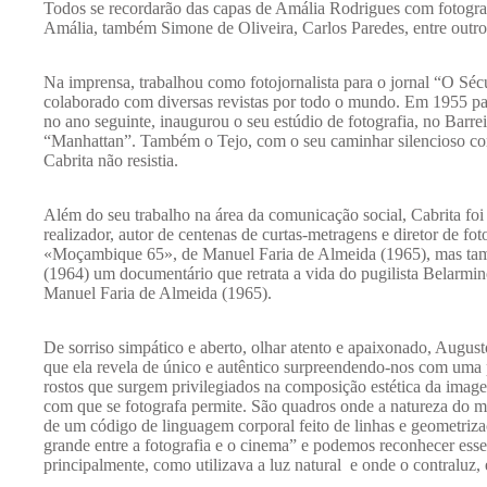
Todos se recordarão das capas de Amália Rodrigues com fotograf
Amália, também Simone de Oliveira, Carlos Paredes, entre outro
Na imprensa, trabalhou como fotojornalista para o jornal “O Sécu
colaborado com diversas revistas por todo o mundo. Em 1955 par
no ano seguinte, inaugurou o seu estúdio de fotografia, no Barr
“Manhattan”. Também o Tejo, com o seu caminhar silencioso com
Cabrita não resistia.
Além do seu trabalho na área da comunicação social, Cabrita foi r
realizador, autor de centenas de curtas-metragens e diretor de 
«Moçambique 65», de Manuel Faria de Almeida (1965), mas tam
(1964) um documentário que retrata a vida do pugilista Belarm
Manuel Faria de Almeida (1965).
De sorriso simpático e aberto, olhar atento e apaixonado, Augus
que ela revela de único e autêntico surpreendendo-nos com uma p
rostos que surgem privilegiados na composição estética da ima
com que se fotografa permite. São quadros onde a natureza do m
de um código de linguagem corporal feito de linhas e geometriza
grande entre a fotografia e o cinema” e podemos reconhecer esse
principalmente, como utilizava a luz natural e onde o contraluz, é