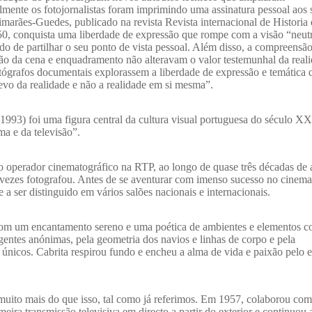
almente os fotojornalistas foram imprimindo uma assinatura pessoal aos 
imarães-Guedes, publicado na revista Revista internacional de Historia 
50, conquista uma liberdade de expressão que rompe com a visão “neutr
ndo de partilhar o seu ponto de vista pessoal. Além disso, a compreensã
ão da cena e enquadramento não alteravam o valor testemunhal da real
tógrafos documentais explorassem a liberdade de expressão e temática 
levo da realidade e não a realidade em si mesma”.
993) foi uma figura central da cultura visual portuguesa do século XX 
a e da televisão”.
 operador cinematográfico na RTP, ao longo de quase três décadas de 
s vezes fotografou. Antes de se aventurar com imenso sucesso no cinema
 e a ser distinguido em vários salões nacionais e internacionais.
r com um encantamento sereno e uma poética de ambientes e elementos c
gentes anónimas, pela geometria dos navios e linhas de corpo e pela
nicos. Cabrita respirou fundo e encheu a alma de vida e paixão pelo 
 muito mais do que isso, tal como já referimos. Em 1957, colaborou co
imeira transmissão televisiva em directo a partir do exterior e continuou 