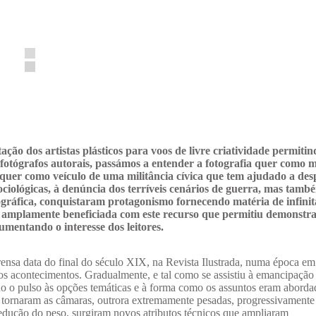
ação dos artistas plásticos para voos de livre criatividade permiti
otógrafos autorais, passámos a entender a fotografia quer como m
, quer como veículo de uma militância cívica que tem ajudado a des
ociológicas, à denúncia dos terríveis cenários de guerra, mas tamb
tográfica, conquistaram protagonismo fornecendo matéria de infinit
oi amplamente beneficiada com este recurso que permitiu demonstr
umentando o interesse dos leitores.
rensa data do final do século XIX, na Revista Ilustrada, numa época em
dos acontecimentos. Gradualmente, e tal como se assistiu à emancipação 
do o pulso às opções temáticas e à forma como os assuntos eram aborda
tornaram as câmaras, outrora extremamente pesadas, progressivamente
redução do peso, surgiram novos atributos técnicos que ampliaram