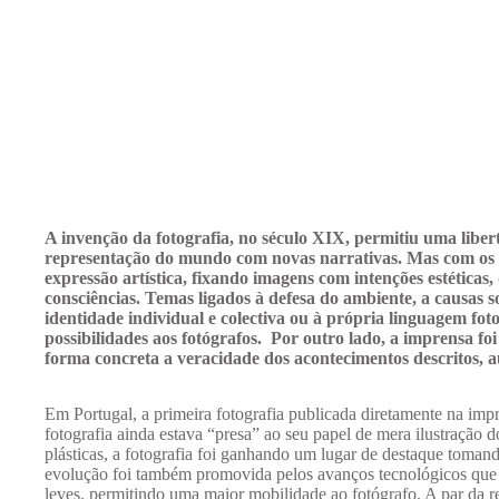
A invenção da fotografia, no século XIX, permitiu uma libert
representação do mundo com novas narrativas. Mas com os f
expressão artística, fixando imagens com intenções estéticas
consciências. Temas ligados à defesa do ambiente, a causas s
identidade individual e colectiva ou à própria linguagem fo
possibilidades aos fotógrafos. Por outro lado, a imprensa f
forma concreta a veracidade dos acontecimentos descritos, a
Em Portugal, a primeira fotografia publicada diretamente na imp
fotografia ainda estava “presa” ao seu papel de mera ilustração 
plásticas, a fotografia foi ganhando um lugar de destaque toman
evolução foi também promovida pelos avanços tecnológicos que 
leves, permitindo uma maior mobilidade ao fotógrafo. A par da 