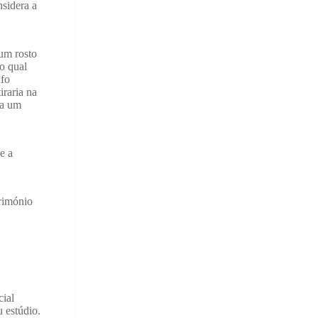
nsidera a
um rosto
o qual
afo
iraria na
ra um
e a
trimónio
cial
u estúdio.