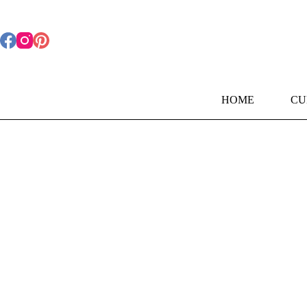
Pular
para
o
conteúdo
HOME
CU