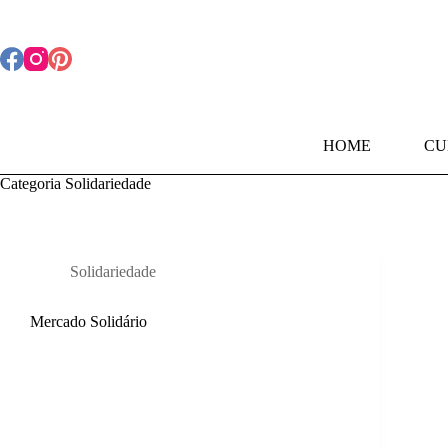
Pular
para
o
conteúdo
HOME
CU
Categoria
Solidariedade
Solidariedade
Mercado Solidário