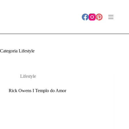
Pular
para
o
conteúdo
Categoria
Lifestyle
Lifestyle
Rick Owens I Templo do Amor